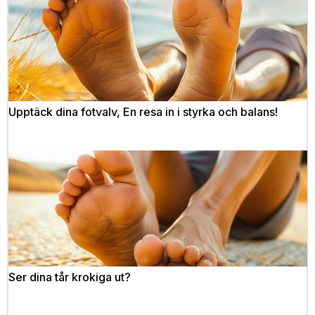
Upptäck dina fotvalv, En resa in i styrka och balans!
Ser dina tår krokiga ut?